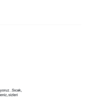
nuyoruz…Sıcak,
niz, sizleri