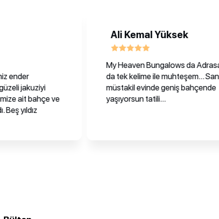
Ali Kemal Yüksek
My Heaven Bungalows da Adrasan
der
da tek kelime ile muhteşem... Sanki
jakuziyi
müstakil evinde geniş bahçende
ait bahçe ve
yaşıyorsun tatili...
yıldız