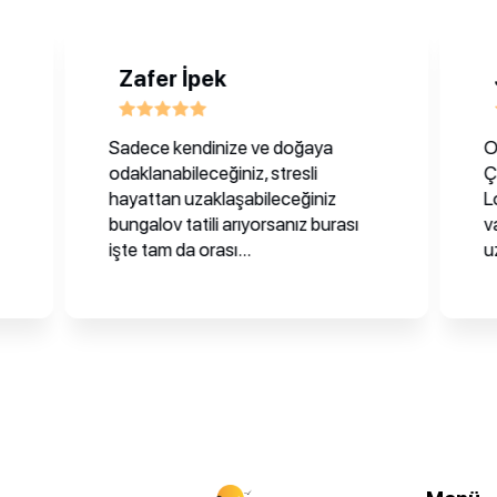
Zafer İpek
Jüli
Sadece kendinize ve doğaya
Odalar 
odaklanabileceğiniz, stresli
Çalışanl
hayattan uzaklaşabileceğiniz
Lokasyo
bungalov tatili arıyorsanız burası
var ya
işte tam da orası...
uzak... 