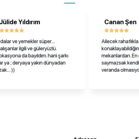
de Yıldırım
Canan Şen
ve yemekler süper...
Ailecek rahatlıkla
ar ilgili ve güleryüzlü.
konaklayabildiğimiz en
na da bayıldım. hani şarkı
mekanlardan. En güzeli 
 ; deryaya yakın dünyadan
saymazsak kendimize 
))
veranda olmasıydı. Beş 