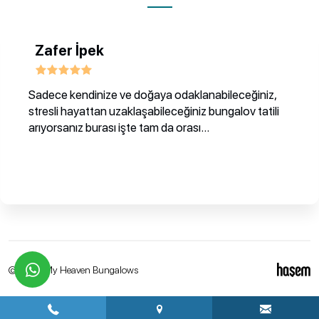
Zafer İpek
Sadece kendinize ve doğaya odaklanabileceğiniz,
stresli hayattan uzaklaşabileceğiniz bungalov tatili
arıyorsanız burası işte tam da orası...
whatsapp
© 2026 My Heaven Bungalows